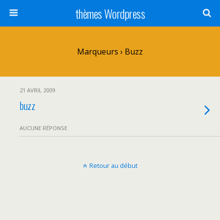
thèmes Wordpress
Marqueurs › Buzz
21 AVRIL 2009
buzz
AUCUNE RÉPONSE
Retour au début