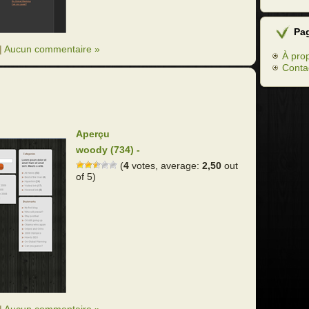
Pa
|
Aucun commentaire »
À pro
Conta
Aperçu
woody (734) -
(
4
votes, average:
2,50
out
of 5)
|
Aucun commentaire »