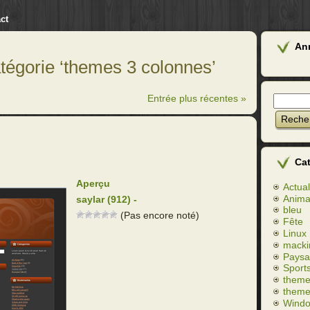
ct
An
atégorie ‘themes 3 colonnes’
Entrée plus récentes »
Ca
Aperçu
Actual
Anim
saylar (912) -
bleu
(Pas encore noté)
Fête
Linux
macki
Paysa
Sport
theme
theme
Wind