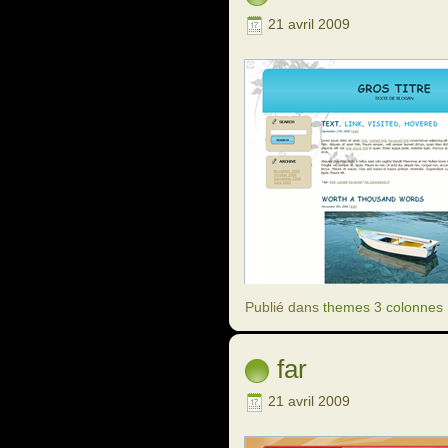
21 avril 2009
Publié dans
themes 3 colonnes
far
21 avril 2009