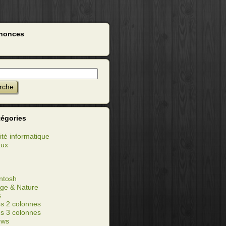
nonces
tégories
ité informatique
aux
ntosh
ge & Nature
s
s 2 colonnes
s 3 colonnes
ows