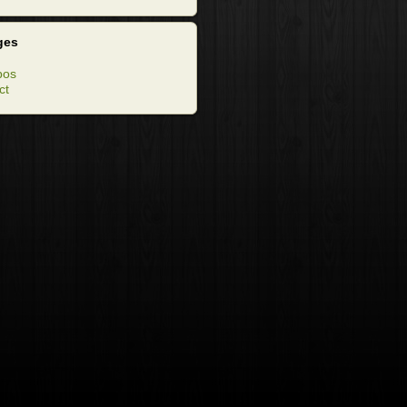
ges
pos
ct