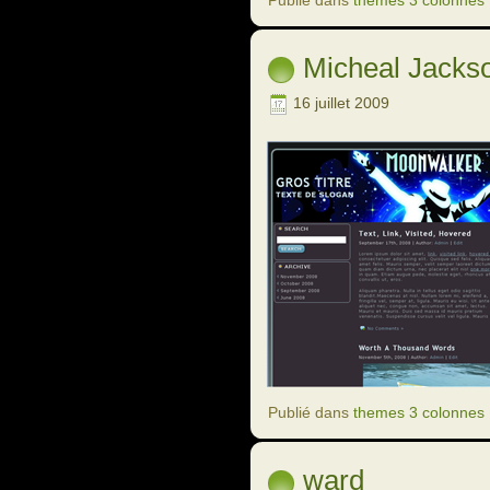
Micheal Jacks
16 juillet 2009
Publié dans
themes 3 colonnes
ward