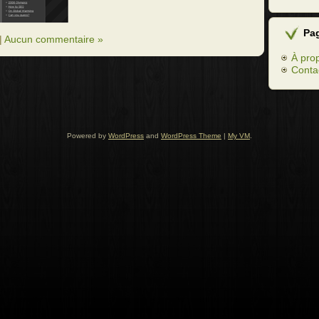
Pa
|
Aucun commentaire »
À pro
Conta
Powered by
WordPress
and
WordPress Theme
|
My VM
.