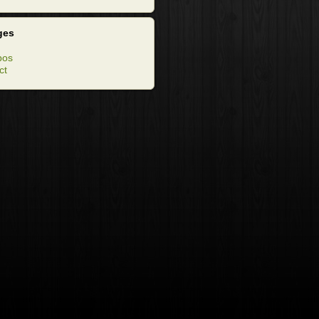
ges
pos
ct