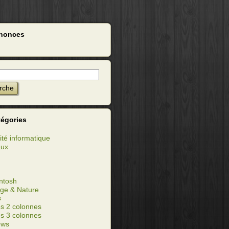
nonces
tégories
ité informatique
aux
ntosh
ge & Nature
s
s 2 colonnes
s 3 colonnes
ows