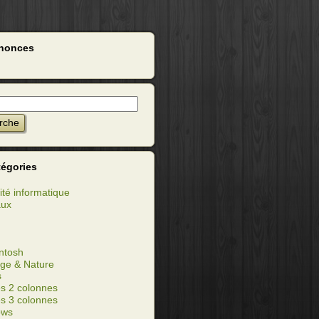
nonces
tégories
ité informatique
aux
ntosh
ge & Nature
s
s 2 colonnes
s 3 colonnes
ows