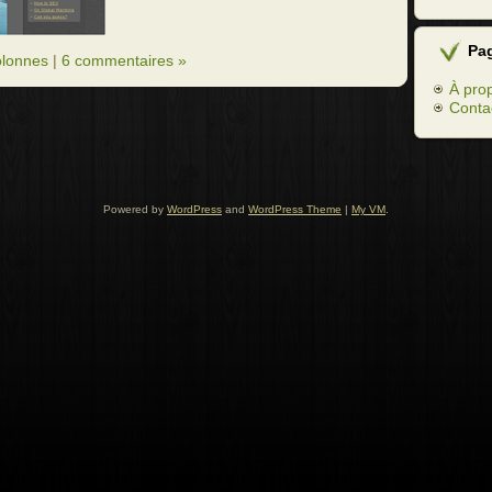
Pa
olonnes
|
6 commentaires »
À pro
Conta
Powered by
WordPress
and
WordPress Theme
|
My VM
.