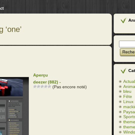
ct
An
g ‘one’
Ca
Aperçu
Actual
deezer (882) -
Anim
(Pas encore noté)
bleu
Fête
Linux
macki
Paysa
Sport
theme
theme
Wind