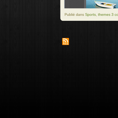
Publié dans
Sports
,
themes 3 c