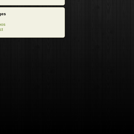
ges
pos
ct