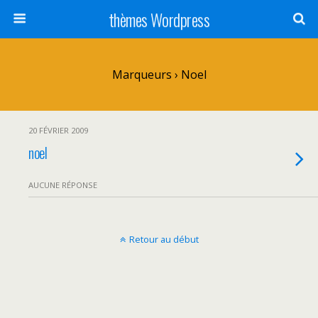
thèmes Wordpress
Marqueurs › Noel
20 FÉVRIER 2009
noel
AUCUNE RÉPONSE
Retour au début