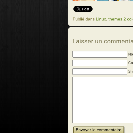
Publié dans
Linux
,
themes 2 co
Laisser un commenta
No
Cou
Si