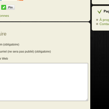
Pa
lonnes
À pro
Conta
ire
m (obligatoire)
rriel (ne sera pas publié) (obligatoire)
te Web