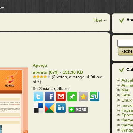
ct
An
Tibet
»
Aperçu
Ca
ubuntu (679) - 191.38 KB
(
2
votes, average:
4,00
out
Actual
of 5)
Anim
Be Sociable, Share!
bleu
Fête
Linux
macki
Paysa
Sport
theme
theme
Wind