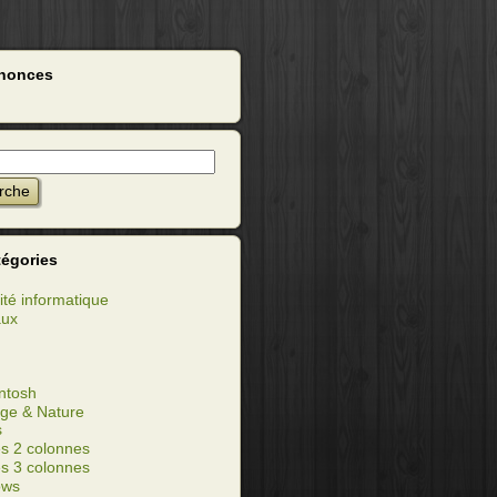
nonces
tégories
ité informatique
aux
ntosh
ge & Nature
s
s 2 colonnes
s 3 colonnes
ows