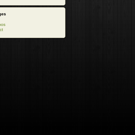
ges
pos
ct