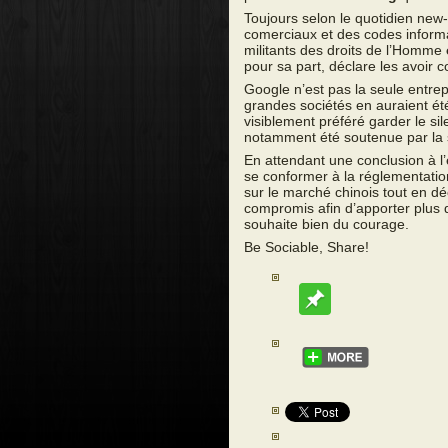
Toujours selon le quotidien new
comerciaux et des codes informa
militants des droits de l’Homme
pour sa part, déclare les avoir
Google n’est pas la seule entrep
grandes sociétés en auraient été
visiblement préféré garder le s
notamment été soutenue par la 
En attendant une conclusion à l
se conformer à la réglementation
sur le marché chinois tout en d
compromis afin d’apporter plus de
souhaite bien du courage.
Be Sociable, Share!