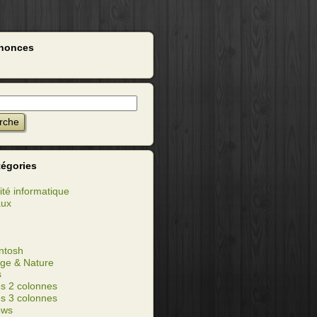
nonces
tégories
ité informatique
aux
ntosh
ge & Nature
s
s 2 colonnes
s 3 colonnes
ows