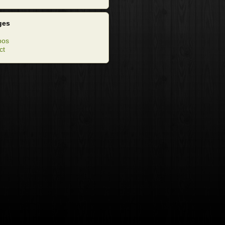
ges
pos
ct