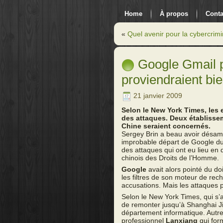
Home
À propos
Conta
«
Quel avenir pour la cybercrimin
Google Gmail pi
proviendraient bi
21 janvier 2009
Selon le New York Times, les 
des attaques. Deux établisse
Chine seraient concernés.
Sergey Brin a beau avoir désamo
improbable départ de Google du 
des attaques qui ont eu lieu en
chinois des Droits de l’Homme.
Google
avait alors pointé du do
les filtres de son moteur de rec
accusations. Mais les attaques p
Selon le New York Times, qui s
de remonter jusqu’à Shanghai Ji
département informatique. Autre
professionnel
Lanxiang
qui for