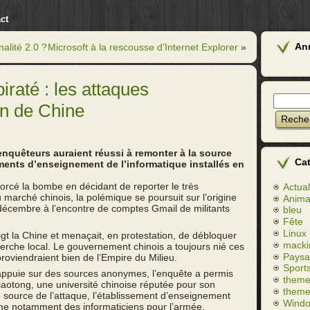
ct
An
alité 2.0 ?
Microsoft à la rescousse d’Internet Explorer
»
raté : les attaques
en de Chine
enquêteurs auraient réussi à remonter à la source
Ca
ments d’enseignement de l’informatique installés en
rcé la bombe en décidant de reporter le très
Actual
marché chinois, la polémique se poursuit sur l’origine
Anim
 décembre à l’encontre de comptes Gmail de militants
bleu
Fête
Linux
igt la Chine et menaçait, en protestation, de débloquer
macki
herche local. Le gouvernement chinois a toujours nié ces
Paysa
roviendraient bien de l’Empire du Milieu.
Sport
’appuie sur des sources anonymes, l’enquête a permis
theme
aotong, une université chinoise réputée pour son
theme
 source de l’attaque, l’établissement d’enseignement
Wind
me notamment des informaticiens pour l’armée.