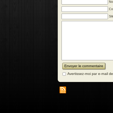
No
Cou
Si
Avertissez-moi par e-mail 