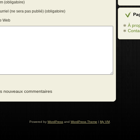
m (obligatoire)
rriel (ne sera pas publié) (obligatoire)
Pa
te Web
À pro
Conta
des nouveaux commentaires
Powered by
WordPress
and
WordPress Theme
|
My VM
.