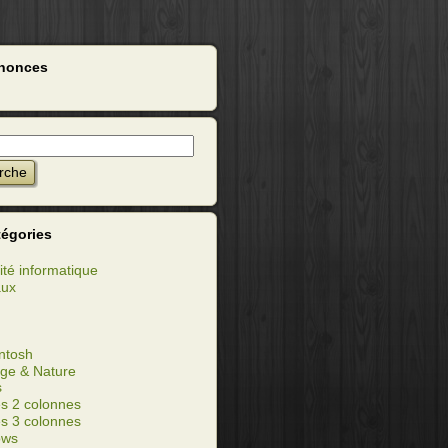
nonces
tégories
ité informatique
aux
ntosh
ge & Nature
s
s 2 colonnes
s 3 colonnes
ows