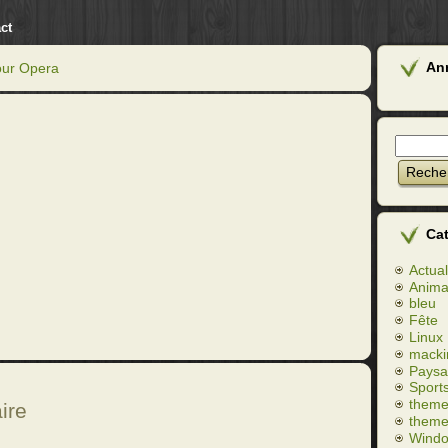
ct
An
our Opera
Ca
Actual
Anim
bleu
Fête
Linux
macki
Paysa
Sport
theme
ire
theme
Wind