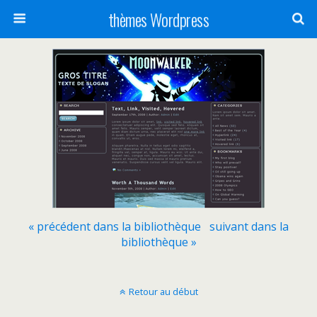
thèmes Wordpress
« précédent dans la bibliothèque
suivant dans la
bibliothèque »
Retour au début