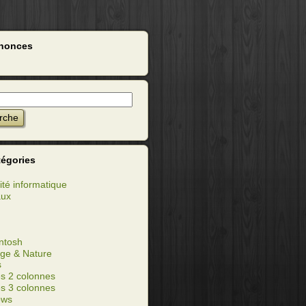
nonces
tégories
ité informatique
aux
ntosh
ge & Nature
s
s 2 colonnes
s 3 colonnes
ows