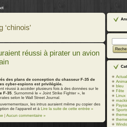
ct
An
g ‘chinois’
aient réussi à pirater un avion
ain
Ca
Actual
urés des plans de conception du chasseur F-35 de
Anim
es cyber-espions est privilégiée.
bleu
nt réussi à accéder plusieurs fois à des données sur le
Fête
e F-35
. Surnommé le « Joint Strike Fighter », le
Linux
irates selon le Wall Street Journal.
macki
ouvernementaux, les intrus auraient même pu copier des
Paysa
ption de l’appareil et à
Lire la suite de cette entrée »
Sport
theme
ue
|
Aucun commentaire »
theme
Wind