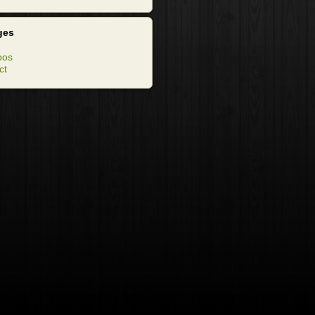
ges
pos
ct