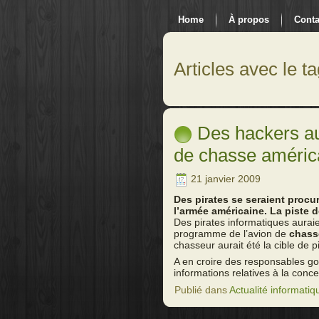
Home
À propos
Conta
Articles avec le ta
Des hackers aur
de chasse améric
21 janvier 2009
Des pirates se seraient proc
l’armée américaine. La piste d
Des pirates informatiques auraie
programme de l’avion de
chass
chasseur aurait été la cible de p
A en croire des responsables g
informations relatives à la conce
Publié dans
Actualité informatiq