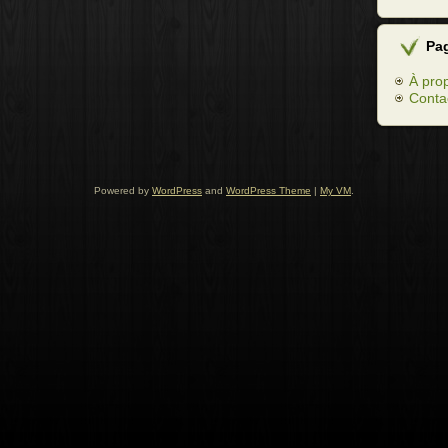
Pa
À pro
Conta
Powered by
WordPress
and
WordPress Theme
|
My VM
.