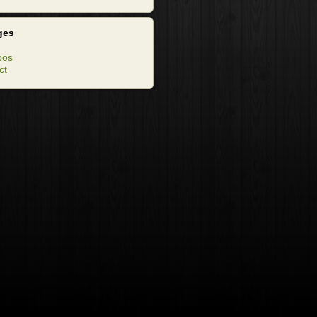
ges
pos
ct