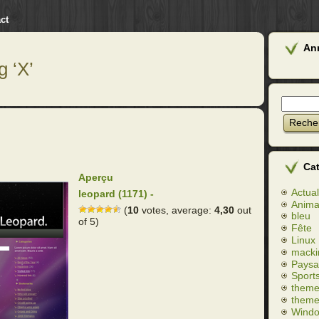
ct
An
g ‘X’
Ca
Aperçu
Actual
leopard (1171) -
Anim
(
10
votes, average:
4,30
out
bleu
of 5)
Fête
Linux
macki
Paysa
Sport
theme
theme
Wind