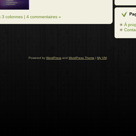
Pa
 3 colonnes
|
4 commentaires »
À pro
Conta
Powered by
WordPress
and
WordPress Theme
|
My VM
.