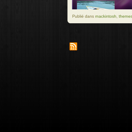
Publié dans
mackintosh
,
themes