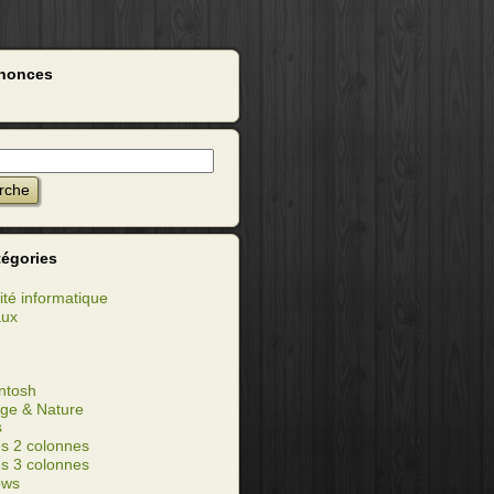
nonces
tégories
ité informatique
aux
ntosh
ge & Nature
s
s 2 colonnes
s 3 colonnes
ows