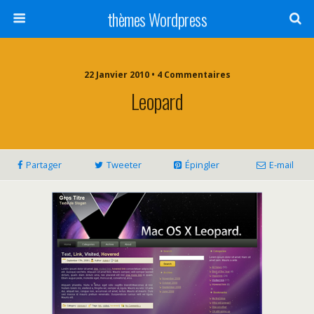
thèmes Wordpress
22 Janvier 2010 • 4 Commentaires
Leopard
Partager
Tweeter
Épingler
E-mail