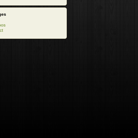
ges
pos
ct