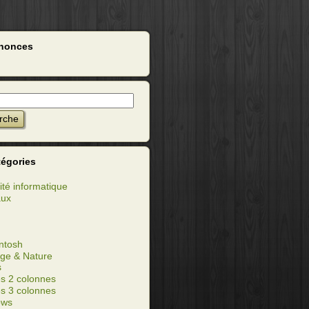
nonces
tégories
ité informatique
aux
ntosh
ge & Nature
s
s 2 colonnes
s 3 colonnes
ows