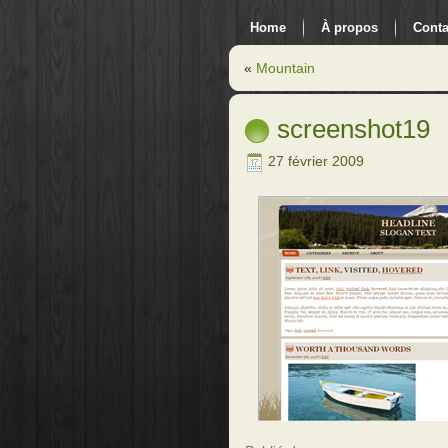
Home
À propos
Conta
«
Mountain
screenshot19
27 février 2009