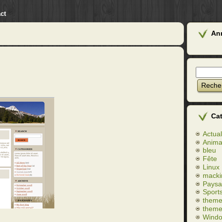
ct
An
Ca
Actual
Anim
bleu
Fête
Linux
macki
Paysa
Sport
theme
theme
Wind