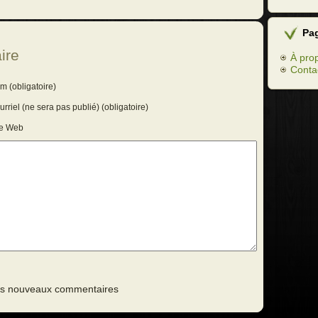
Pa
ire
À pro
Conta
m (obligatoire)
rriel (ne sera pas publié) (obligatoire)
te Web
des nouveaux commentaires