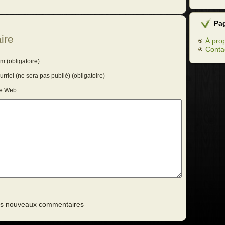
Pa
ire
À pro
Conta
m (obligatoire)
rriel (ne sera pas publié) (obligatoire)
te Web
des nouveaux commentaires