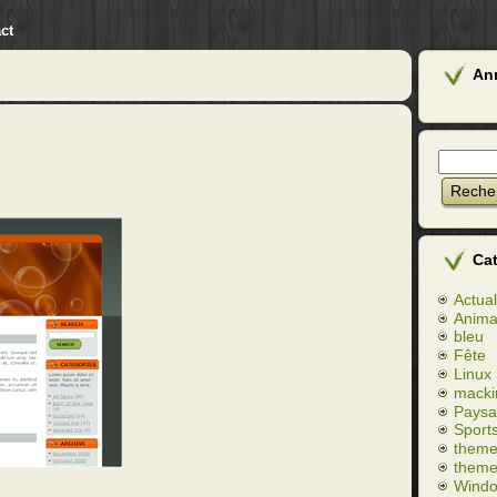
ct
An
Ca
Actual
Anim
bleu
Fête
Linux
macki
Paysa
Sport
theme
theme
Wind