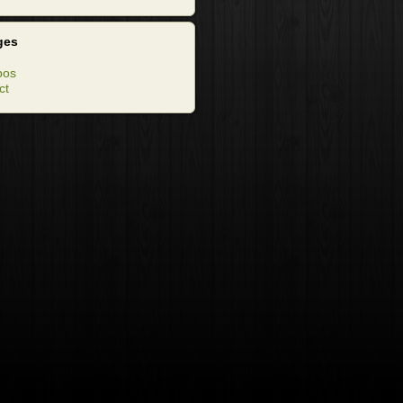
ges
pos
ct