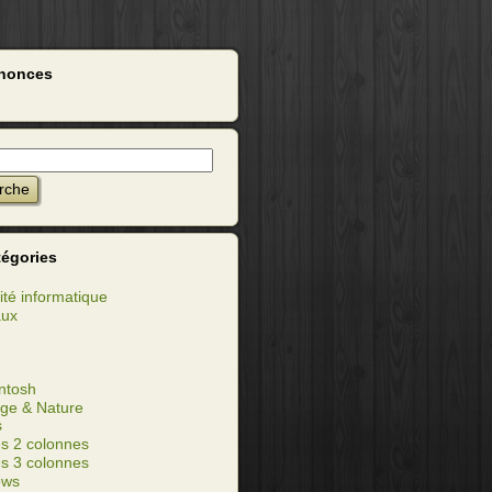
nonces
tégories
ité informatique
aux
ntosh
ge & Nature
s
s 2 colonnes
s 3 colonnes
ows