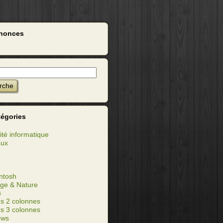
nonces
tégories
ité informatique
aux
ntosh
ge & Nature
s
s 2 colonnes
s 3 colonnes
ows