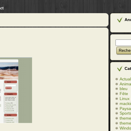
ct
An
Ca
Actual
Anim
bleu
Fête
Linux
macki
Paysa
Sport
theme
theme
Wind