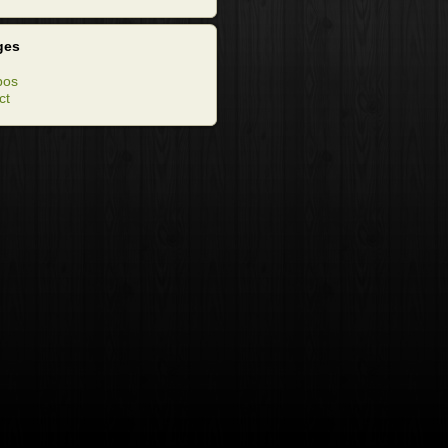
ges
pos
ct