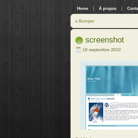
Home
À propos
Conta
«
Bumper
screenshot
18 septembre 2010