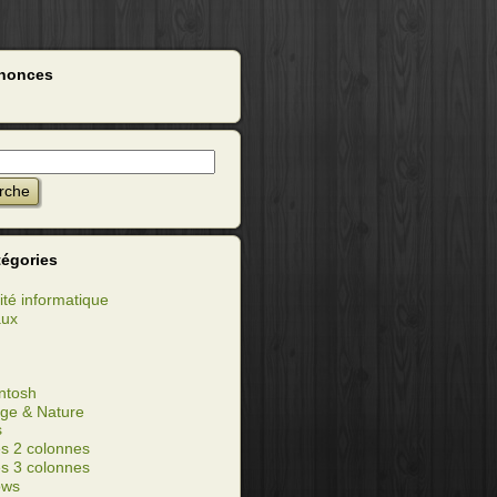
nonces
tégories
ité informatique
aux
ntosh
ge & Nature
s
s 2 colonnes
s 3 colonnes
ows