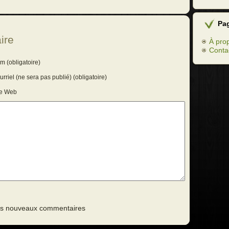
Pa
ire
À pro
Conta
m (obligatoire)
rriel (ne sera pas publié) (obligatoire)
te Web
des nouveaux commentaires