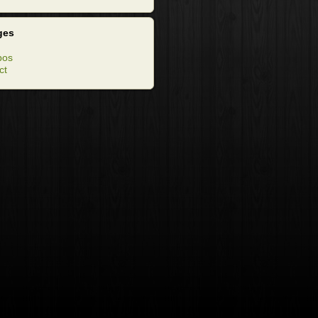
ges
pos
ct