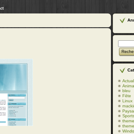
ct
An
Ca
Actual
Anim
bleu
Fête
Linux
macki
Paysa
Sport
theme
theme
Wind