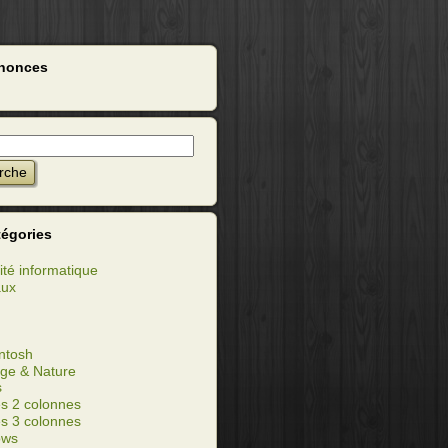
nonces
tégories
ité informatique
aux
ntosh
ge & Nature
s
s 2 colonnes
s 3 colonnes
ows