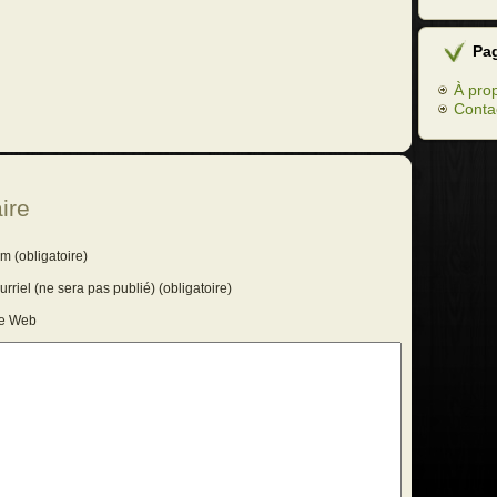
Pa
À pro
Conta
ire
m (obligatoire)
rriel (ne sera pas publié) (obligatoire)
te Web