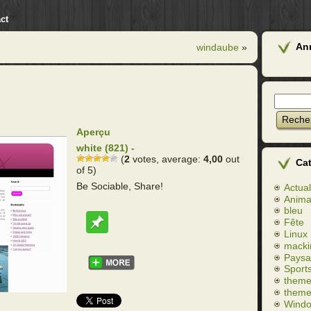
ct
An
windaube
»
Aperçu
white (821) -
(
2
votes, average:
4,00
out
Ca
of 5)
Be Sociable, Share!
Actual
Anim
bleu
Fête
Linux
macki
Paysa
Sport
theme
theme
Wind