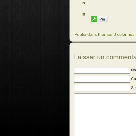
Publié dans
themes 3 colonnes
Laisser un commenta
No
Cou
Si