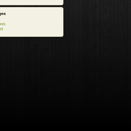
ges
pos
ct